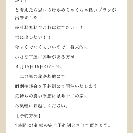
か！」
と考えたら思いのほかめちゃくちゃ良いプランが
出来ました！
設計料無料でこれは建てたい！！
世に出したい！！
今すぐでなくていいので、将来的に
小さな平屋に興味がある方が
４月
15
日
16
日の
2
日間、
十二の家の秘密基地にて
個別相談会を予約制にて開催いたします。
気持ちの良い季節に是非十二の家に
お気軽にお越しください。
【予約方法】
1
時間に
1
組様の完全予約制とさせて頂きます。