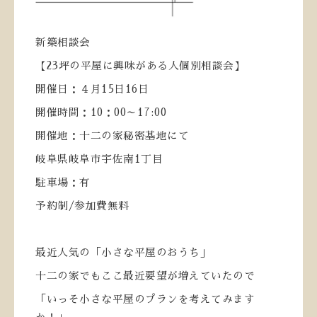
新築相談会
【
23
坪の平屋に興味がある人個別相談会】
開催日：４月
15
日
16
日
開催時間：
10
：
00
～
17:00
開催地：十二の家秘密基地にて
岐阜県岐阜市宇佐南
1
丁目
駐車場：有
予約制
/
参加費無料
最近人気の「小さな平屋のおうち」
十二の家でもここ最近要望が増えていたので
「いっそ小さな平屋のプランを考えてみます