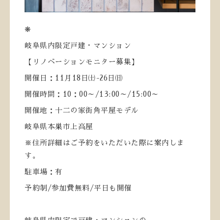
❋
岐阜県内限定戸建・マンション
【リノベーションモニター募集】
開催日：
11
月
18
日㈯
-26
日㈰
開催時間：
10
：
00
～
/13:00
～
/15:00
～
開催地：十二の家街角平屋モデル
岐阜県本巣市上高屋
※住所詳細はご予約をいただいた際に案内しま
す。
駐車場：有
予約制
/
参加費無料
/
平日も開催