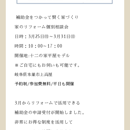
補助金をつかって賢く家づくり
家のリフォーム個別相談会
日時：
3
月
25
日㈪～
3
月
31
日㈰
時間：
10
：
00
～
17
：
00
開催地
:
十二の家平屋モデル
※ご自宅にもお伺いも可能です。
岐阜県本巣市上高屋
予約制
/
参加費無料
/
平日も開催
3
月からリフォームで活用できる
補助金の申請受付が開始しました。
非常にお得な制度を活用して