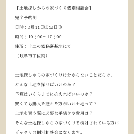
【土地探しからの家づくり個別相談会】
完全予約制
日時：
3
月
11
日㈯
12
日㈰
時間：
10
：
00
～
17
：
00
住所：十二の家秘密基地にて
（岐阜市宇佐南）
土地探しからの家づくりは分からないことだらけ。
どんな土地を探せばいいのか？
予算はいくらまでに抑えればいいのか？
安くても購入を控えた方がいい土地って？
土地を買う際に必要な手続きや費用は？
そんな土地探しからの家づくりを検討されている方に
ピッタリの個別相談会になります。