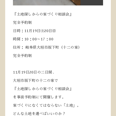
『土地探しからの家づくり相談会』
完全予約制
日時：
11
月
19
日㈯
20
日㈰
時間：
10
：
00
～
17
：
00
住所： 岐阜県大垣市坂下町（十二の家）
完全予約制
11
月
19
日
20
日の二日間、
大垣市坂下町の十二の家で
『土地探しからの家づくり相談会』
を事前予約制にて開催します。
家づくりになくてはならない「土地」。
どんな土地を選べばいいのか？