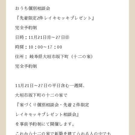
おうち個別相談会
『先着限定
2
件レイキモッキプレゼント』
完全予約制
日時：
11
月
21
日㈪～
27
日㈰
時間：
10
：
00
～
17
：
00
住所： 岐阜県大垣市坂下町（十二の家）
完全予約制
11
月
21
日～
27
日の平日含む一週間、
大垣市坂下町の十二の家で
『家づくり個別相談会・先着２件限定
レイキモッキプレゼント相談会』
を事前予約制にて開催します。
これから十二の家で新築を建てられる人の中でも