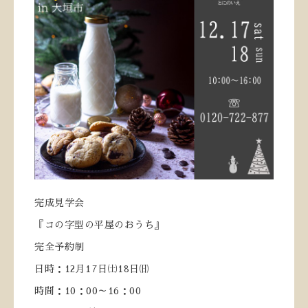
完成見学会
『コの字型の平屋のおうち』
完全予約制
日時：
12
月
17
日㈯
18
日㈰
時間：
10
：
00
～
16
：
00