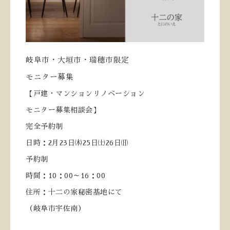
岐阜市・大垣市・瑞穂市限定
モニター募集
【戸建・マンションリノベーション
モニター募集相談会】
完全予約制
日時：
2
月
23
日㈭
25
日㈯
26
日㈰
予約制
時間：
10
：
00
～
16
：
00
住所：十二の家秘密基地にて
（岐阜市宇佐南）